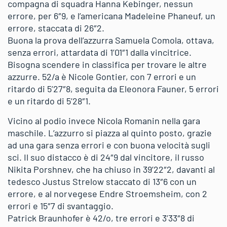
compagna di squadra Hanna Kebinger, nessun
errore, per 6″9, e l’americana Madeleine Phaneuf, un
errore, staccata di 26″2.
Buona la prova dell’azzurra Samuela Comola, ottava,
senza errori, attardata di 1’01″1 dalla vincitrice.
Bisogna scendere in classifica per trovare le altre
azzurre. 52/a è Nicole Gontier, con 7 errori e un
ritardo di 5’27″8, seguita da Eleonora Fauner, 5 errori
e un ritardo di 5’28″1.
Vicino al podio invece Nicola Romanin nella gara
maschile. L’azzurro si piazza al quinto posto, grazie
ad una gara senza errori e con buona velocità sugli
sci. Il suo distacco è di 24″9 dal vincitore, il russo
Nikita Porshnev, che ha chiuso in 39’22″2, davanti al
tedesco Justus Strelow staccato di 13″6 con un
errore, e al norvegese Endre Stroemsheim, con 2
errori e 15″7 di svantaggio.
Patrick Braunhofer è 42/o, tre errori e 3’33″8 di