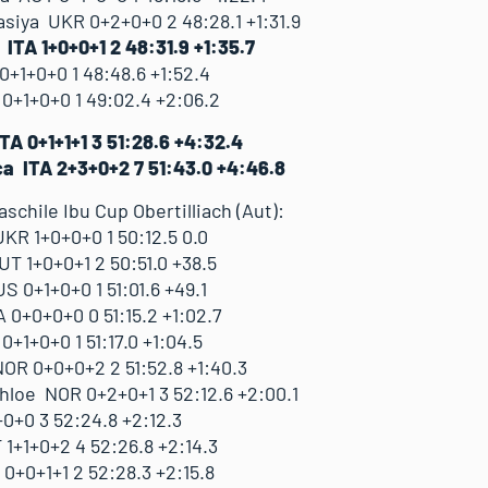
ya UKR 0+2+0+0 2 48:28.1 +1:31.9
TA 1+0+0+1 2 48:31.9 +1:35.7
+1+0+0 1 48:48.6 +1:52.4
1+0+0 1 49:02.4 +2:06.2
A 0+1+1+1 3 51:28.6 +4:32.4
a ITA 2+3+0+2 7 51:43.0 +4:46.8
aschile Ibu Cup Obertilliach (Aut):
KR 1+0+0+0 1 50:12.5 0.0
 1+0+0+1 2 50:51.0 +38.5
0+1+0+0 1 51:01.6 +49.1
+0+0+0 0 51:15.2 +1:02.7
+1+0+0 1 51:17.0 +1:04.5
OR 0+0+0+2 2 51:52.8 +1:40.3
oe NOR 0+2+0+1 3 52:12.6 +2:00.1
0+0 3 52:24.8 +2:12.3
1+1+0+2 4 52:26.8 +2:14.3
+0+1+1 2 52:28.3 +2:15.8