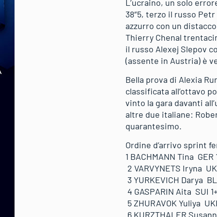
L’ucraino, un solo error
38″5, terzo il russo Pet
azzurro con un distacco 
Thierry Chenal trentaci
il russo Alexej Slepov 
(assente in Austria) è 
Bella prova di Alexia Ru
classificata all’ottavo 
vinto la gara davanti al
altre due italiane: Robe
quarantesimo.
Ordine d’arrivo sprint f
1 BACHMANN Tina GER 1+
2 VARVYNETS Iryna UKR
3 YURKEVICH Darya BLR
4 GASPARIN Aita SUI 1+
5 ZHURAVOK Yuliya UKR 
6 KURZTHALER Susanna 