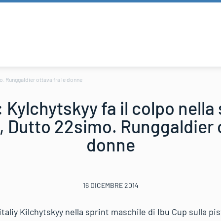
mo. Runggaldier ottava fra le donne
 Kylchytskyy fa il colpo nella 
h, Dutto 22simo. Runggaldier o
donne
16 DICEMBRE 2014
aliy Kilchytskyy nella sprint maschile di Ibu Cup sulla pist