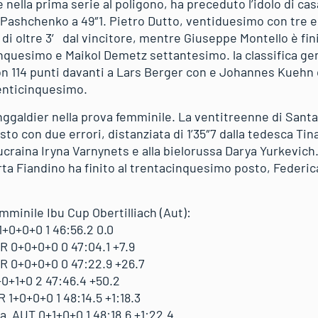
e nella prima serie al poligono, ha preceduto l’idolo di c
r Pashchenko a 49″1. Pietro Dutto, ventiduesimo con tre er
di oltre 3′ dal vincitore, mentre Giuseppe Montello è fi
nquesimo e Maikol Demetz settantesimo. la classifica g
con 114 punti davanti a Lars Berger con e Johannes Kuehn
venticinquesimo.
nggaldier nella prova femminile. La ventitreenne di Santa 
posto con due errori, distanziata di 1’35″7 dalla tedesca 
l’ucraina Iryna Varnynets e alla bielorussa Darya Yurkevich
rta Fiandino ha finito al trentacinquesimo posto, Federica
emminile Ibu Cup Obertilliach (Aut):
0+0+0 1 46:56.2 0.0
 0+0+0+0 0 47:04.1 +7.9
 0+0+0+0 0 47:22.9 +26.7
0+1+0 2 47:46.4 +50.2
1+0+0+0 1 48:14.5 +1:18.3
AUT 0+1+0+0 1 48:18.6 +1:22.4