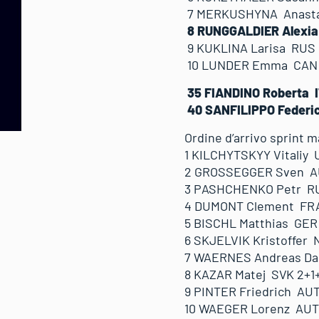
7 MERKUSHYNA Anastasi
8 RUNGGALDIER Alexia I
9 KUKLINA Larisa RUS 0
10 LUNDER Emma CAN 0+
35 FIANDINO Roberta IT
40 SANFILIPPO Federic
Ordine d’arrivo sprint m
1 KILCHYTSKYY Vitaliy U
2 GROSSEGGER Sven AUT
3 PASHCHENKO Petr RUS 
4 DUMONT Clement FRA 0
5 BISCHL Matthias GER 0
6 SKJELVIK Kristoffer N
7 WAERNES Andreas Dahl
8 KAZAR Matej SVK 2+1+
9 PINTER Friedrich AUT 
10 WAEGER Lorenz AUT 0