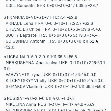
DOLL Benedikt GER 0+0 0+3 0+3 1:11:09.5 +29.7
3 FRANCIA 0+4 0+3 0+7 1:11:32.4 +52.6
ARNAUD Lena FRA 0+0 0+1 0+1 17:22.7 +32.6
CHEVALIER Chloe FRA 0+1 0+2 0+3 34:39.6 +54.6
JOUTY Baptiste FRA 0+3 0+0 0+3 53:19.0 +34.4
GUIGONNAT Antonin FRA 0+0 0+0 0+0 1:11:32.4
+52.6
4 UCRAINA 0+6 0+3 0+9 1:11:36.6 +56.8
MERKUSHYNA Anastasiya UKR 0+1 0+1 0+2 16:50.1
0.0
VARVYNETS Iryna UKR 0+1 0+0 0+1 33:45.0 0.0
KILCHYTSKYY Vitaliy UKR 0+2 0+1 0+3 52:44.6 0.0
SEMAKOV Vladimir UKR 0+2 0+1 0+3 1:11:36.6 +56.8
5 RUSSIA 1+4 0+2 1+6 1:11:47.6 +1:07.8
NIKULINA Anna RUS 1+3 0+1 1+4 17:44.0 +53.9
NECHKASOVA Galina RUS 0+0 0+1 0+1 34:28.3 +43.3