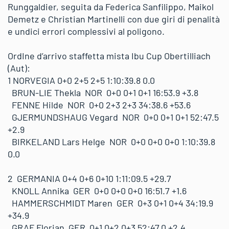
Runggaldier, seguita da Federica Sanfilippo, Maikol
Demetz e Christian Martinelli con due giri di penalità
e undici errori complessivi al poligono.
OrdIne d’arrivo staffetta mista Ibu Cup Obertilliach
(Aut):
1 NORVEGIA 0+0 2+5 2+5 1:10:39.8 0.0
BRUN-LIE Thekla NOR 0+0 0+1 0+1 16:53.9 +3.8
FENNE Hilde NOR 0+0 2+3 2+3 34:38.6 +53.6
GJERMUNDSHAUG Vegard NOR 0+0 0+1 0+1 52:47.5
+2.9
BIRKELAND Lars Helge NOR 0+0 0+0 0+0 1:10:39.8
0.0
2 GERMANIA 0+4 0+6 0+10 1:11:09.5 +29.7
KNOLL Annika GER 0+0 0+0 0+0 16:51.7 +1.6
HAMMERSCHMIDT Maren GER 0+3 0+1 0+4 34:19.9
+34.9
GRAF Florian GER 0+1 0+2 0+3 52:47.0 +2.4