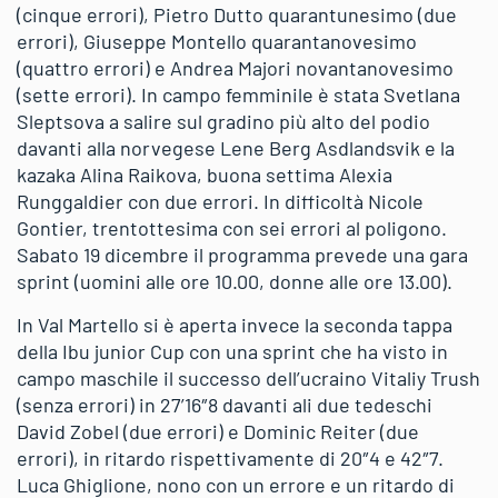
(cinque errori), Pietro Dutto quarantunesimo (due
errori), Giuseppe Montello quarantanovesimo
(quattro errori) e Andrea Majori novantanovesimo
(sette errori). In campo femminile è stata Svetlana
Sleptsova a salire sul gradino più alto del podio
davanti alla norvegese Lene Berg Asdlandsvik e la
kazaka Alina Raikova, buona settima Alexia
Runggaldier con due errori. In difficoltà Nicole
Gontier, trentottesima con sei errori al poligono.
Sabato 19 dicembre il programma prevede una gara
sprint (uomini alle ore 10.00, donne alle ore 13.00).
In Val Martello si è aperta invece la seconda tappa
della Ibu junior Cup con una sprint che ha visto in
campo maschile il successo dell’ucraino Vitaliy Trush
(senza errori) in 27’16″8 davanti ali due tedeschi
David Zobel (due errori) e Dominic Reiter (due
errori), in ritardo rispettivamente di 20″4 e 42″7.
Luca Ghiglione, nono con un errore e un ritardo di