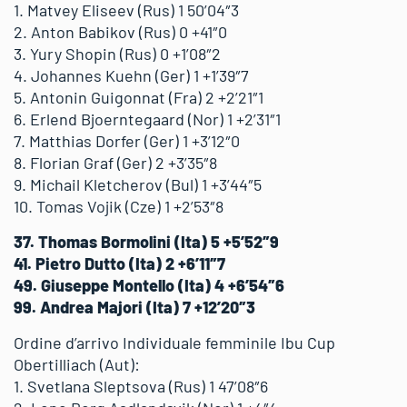
1. Matvey Eliseev (Rus) 1 50’04″3
2. Anton Babikov (Rus) 0 +41″0
3. Yury Shopin (Rus) 0 +1’08″2
4. Johannes Kuehn (Ger) 1 +1’39″7
5. Antonin Guigonnat (Fra) 2 +2’21″1
6. Erlend Bjoerntegaard (Nor) 1 +2’31″1
7. Matthias Dorfer (Ger) 1 +3’12″0
8. Florian Graf (Ger) 2 +3’35″8
9. Michail Kletcherov (Bul) 1 +3’44″5
10. Tomas Vojik (Cze) 1 +2’53″8
37. Thomas Bormolini (Ita) 5 +5’52″9
41. Pietro Dutto (Ita) 2 +6’11″7
49. Giuseppe Montello (Ita) 4 +6’54″6
99. Andrea Majori (Ita) 7 +12’20″3
Ordine d’arrivo Individuale femminile Ibu Cup
Obertilliach (Aut):
1. Svetlana Sleptsova (Rus) 1 47’08″6