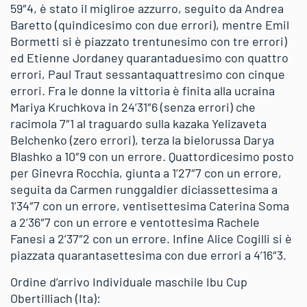
59″4, è stato il migliroe azzurro, seguito da Andrea
Baretto (quindicesimo con due errori), mentre Emil
Bormetti si è piazzato trentunesimo con tre errori)
ed Etienne Jordaney quarantaduesimo con quattro
errori, Paul Traut sessantaquattresimo con cinque
errori. Fra le donne la vittoria è finita alla ucraina
Mariya Kruchkova in 24’31″6 (senza errori) che
racimola 7″1 al traguardo sulla kazaka Yelizaveta
Belchenko (zero errori), terza la bielorussa Darya
Blashko a 10″9 con un errore. Quattordicesimo posto
per Ginevra Rocchia, giunta a 1’27″7 con un errore,
seguita da Carmen runggaldier diciassettesima a
1’34″7 con un errore, ventisettesima Caterina Soma
a 2’36″7 con un errore e ventottesima Rachele
Fanesi a 2’37″2 con un errore. Infine Alice Cogilli si è
piazzata quarantasettesima con due errori a 4’16″3.
Ordine d’arrivo Individuale maschile Ibu Cup
Obertilliach (Ita):