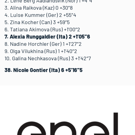
2. Lene Berg Aadlandsvik (Nor) 1 +4″4
3. Alina Raikova (Kaz) 0 +30″8
4. Luise Kummer (Ger) 2 +55″4
5. Zina Kocher (Can) 3 +59″5
6. Tatiana Akimova (Rus) +1’00″2
7. Alexia Runggaldier (Ita) 2 +1’05″6
8. Nadine Horchler (Ger) 1 +1’27″2
9. Olga Vilukhina (Rus) 1 +1’40″2
10. Galina Nechkasova (Rus) 3 +1’42″7
38. Nicole Gontier (Ita) 6 +5’16″5