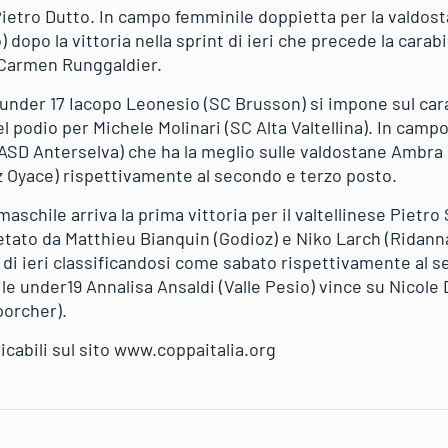
ietro Dutto. In campo femminile doppietta per la valdo
) dopo la vittoria nella sprint di ieri che precede la cara
 Carmen Runggaldier.
 under 17 Iacopo Leonesio (SC Brusson) si impone sul ca
l podio per Michele Molinari (SC Alta Valtellina). In campo
 (ASD Anterselva) che ha la meglio sulle valdostane Ambra
az Oyace) rispettivamente al secondo e terzo posto.
aschile arriva la prima vittoria per il valtellinese Pietro
letato da Matthieu Bianquin (Godioz) e Niko Larch (Ridann
t di ieri classificandosi come sabato rispettivamente al 
le under19 Annalisa Ansaldi (Valle Pesio) vince su Nicole
porcher).
icabili sul sito www.coppaitalia.org