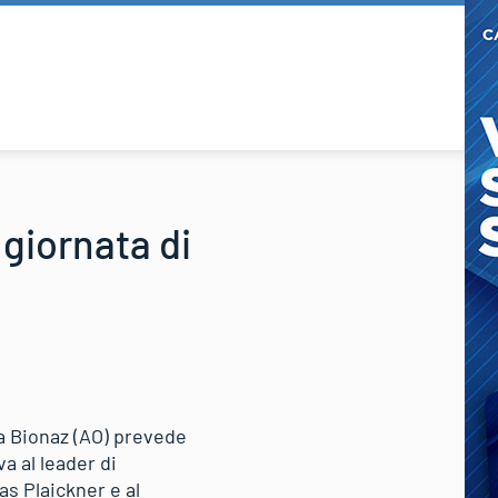
 giornata di
 a Bionaz (AO) prevede
a al leader di
as Plaickner e al