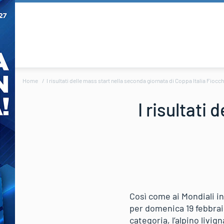
Home
I risultati delle mass start nella seconda giornata di Coppa Italia Fiocc
I risultati
Così come ai Mondiali in
per domenica 19 febbraio
categoria, l’alpino livig