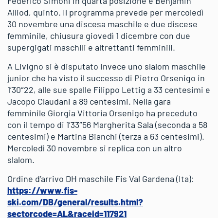
Federico Simoni in quarta posizione e Benjamin
Alliod, quinto. Il programma prevede per mercoledì
30 novembre una discesa maschile e due discese
femminile, chiusura giovedì 1 dicembre con due
supergigati maschili e altrettanti femminili.
A Livigno si è disputato invece uno slalom maschile
junior che ha visto il successo di Pietro Orsenigo in
1’30″22, alle sue spalle Filippo Lettig a 33 centesimi e
Jacopo Claudani a 89 centesimi. Nella gara
femminile Giorgia Vittoria Orsenigo ha preceduto
con il tempo di 1’33″56 Margherita Sala (seconda a 58
centesimi) e Martina Bianchi (terza a 63 centesimi).
Mercoledì 30 novembre si replica con un altro
slalom.
Ordine d’arrivo DH maschile Fis Val Gardena (Ita):
https://www.fis-
ski.com/DB/general/results.html?
sectorcode=AL&raceid=117921