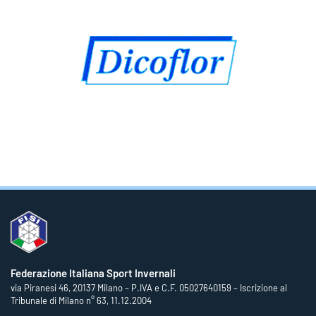
Federazione Italiana Sport Invernali
via Piranesi 46, 20137 Milano – P.IVA e C.F. 05027640159 – Iscrizione al
Tribunale di Milano n° 63, 11.12.2004