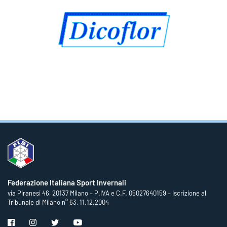
Federazione Italiana Sport Invernali
via Piranesi 46, 20137 Milano – P.IVA e C.F. 05027640159 – Iscrizione al
Tribunale di Milano n° 63, 11.12.2004