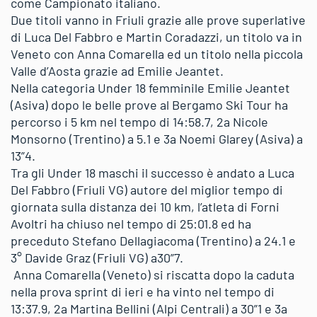
come Campionato italiano.
Due titoli vanno in Friuli grazie alle prove superlative
di Luca Del Fabbro e Martin Coradazzi, un titolo va in
Veneto con Anna Comarella ed un titolo nella piccola
Valle d’Aosta grazie ad Emilie Jeantet.
Nella categoria Under 18 femminile Emilie Jeantet
(Asiva) dopo le belle prove al Bergamo Ski Tour ha
percorso i 5 km nel tempo di 14:58.7, 2a Nicole
Monsorno (Trentino) a 5.1 e 3a Noemi Glarey (Asiva) a
13”4.
Tra gli Under 18 maschi il successo è andato a Luca
Del Fabbro (Friuli VG) autore del miglior tempo di
giornata sulla distanza dei 10 km, l’atleta di Forni
Avoltri ha chiuso nel tempo di 25:01.8 ed ha
preceduto Stefano Dellagiacoma (Trentino) a 24.1 e
3° Davide Graz (Friuli VG) a30”7.
Anna Comarella (Veneto) si riscatta dopo la caduta
nella prova sprint di ieri e ha vinto nel tempo di
13:37.9, 2a Martina Bellini (Alpi Centrali) a 30”1 e 3a