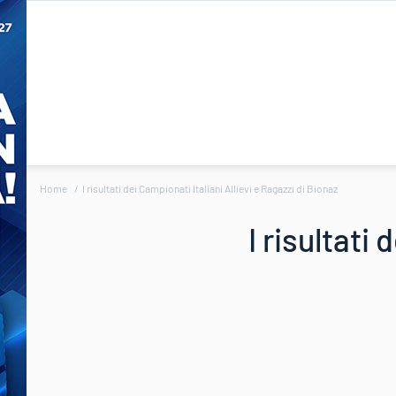
Home
I risultati dei Campionati Italiani Allievi e Ragazzi di Bionaz
I risultati