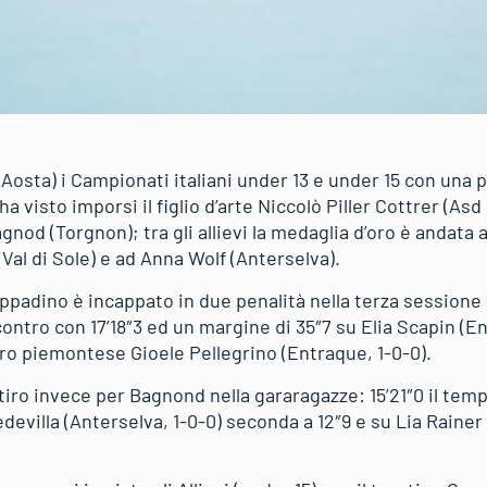
(Aosta) i Campionati italiani under 13 e under 15 con una 
ha visto imporsi il figlio d’arte Niccolò Piller Cottrer (Asd
od (Torgnon); tra gli allievi la medaglia d’oro è andata all
Val di Sole) e ad Anna Wolf (Anterselva).
sappadino è incappato in due penalità nella terza sessione
ontro con 17’18″3 ed un margine di 35″7 su Elia Scapin (En
altro piemontese Gioele Pellegrino (Entraque, 1-0-0).
tiro invece per Bagnond nella gararagazze: 15’21″0 il tem
devilla (Anterselva, 1-0-0) seconda a 12″9 e su Lia Rainer (