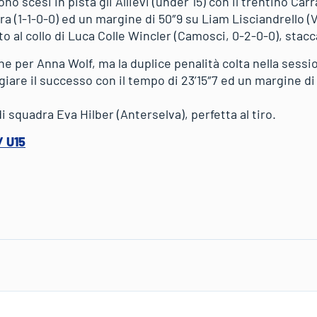
o scesi in pista gli Allievi (under 15) con il trentino Car
ra (1-1-0-0) ed un margine di 50″9 su Liam Lisciandrello (Va
o al collo di Luca Colle Wincler (Camosci, 0-2-0-0), stacca
che per Anna Wolf, ma la duplice penalità colta nella sessi
giare il successo con il tempo di 23’15″7 ed un margine di
i squadra Eva Hilber (Anterselva), perfetta al tiro.
/ U15