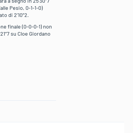
rara a segno in 25’30″7
lle Pesio, 0-1-1-0)
to di 2’10″2.
one finale (0-0-0-1) non
 21″7 su Cloe Giordano