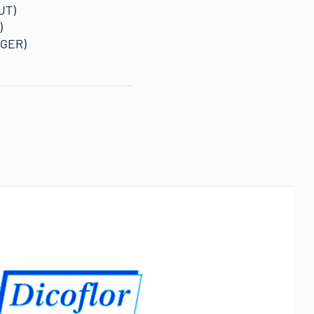
UT)
)
(GER)