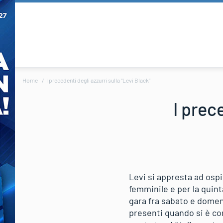
Home
I precedenti degli azzurri sulla “Levi Black”
I prec
Levi si appresta ad ospi
femminile e per la quint
gara fra sabato e domen
presenti quando si è cor