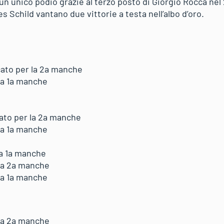
a un unico podio grazie al terzo posto di Giorgio Rocca n
s Schild vantano due vittorie a testa nell’albo d’oro.
cato per la 2a manche
lla 1a manche
cato per la 2a manche
lla 1a manche
lla 1a manche
lla 2a manche
lla 1a manche
lla 2a manche