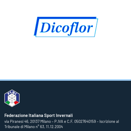
Federazione Italiana Sport Invernali
via Piranesi 46, 20137 Milano – P.IVA e C.F. 05027640159 – Iscrizione al
Tribunale di Milano n° 63, 11.12.2004