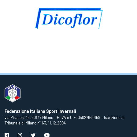
Federazione Italiana Sport Invernali
via Piranesi 46, 20137 Milano – P.IVA e C.F. 05027640159 – Iscrizione al
Tribunale di Milano n° 63, 11.12.2004