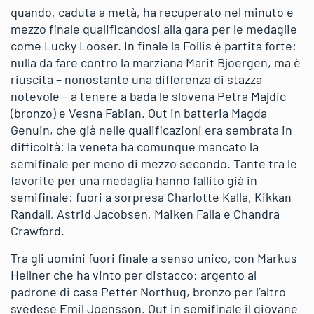
quando, caduta a metà, ha recuperato nel minuto e
mezzo finale qualificandosi alla gara per le medaglie
come Lucky Looser. In finale la Follis è partita forte:
nulla da fare contro la marziana Marit Bjoergen, ma è
riuscita – nonostante una differenza di stazza
notevole – a tenere a bada le slovena Petra Majdic
(bronzo) e Vesna Fabian. Out in batteria Magda
Genuin, che già nelle qualificazioni era sembrata in
difficoltà: la veneta ha comunque mancato la
semifinale per meno di mezzo secondo. Tante tra le
favorite per una medaglia hanno fallito già in
semifinale: fuori a sorpresa Charlotte Kalla, Kikkan
Randall, Astrid Jacobsen, Maiken Falla e Chandra
Crawford.
Tra gli uomini fuori finale a senso unico, con Markus
Hellner che ha vinto per distacco; argento al
padrone di casa Petter Northug, bronzo per l’altro
svedese Emil Joensson. Out in semifinale il giovane