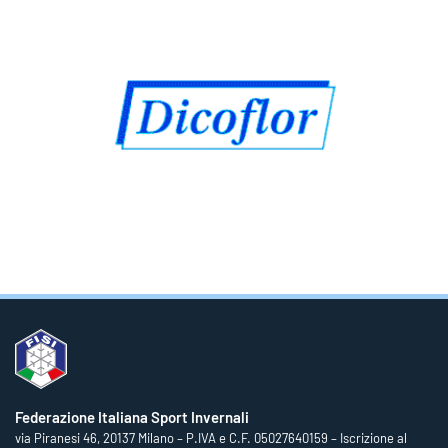
Federazione Italiana Sport Invernali
via Piranesi 46, 20137 Milano – P.IVA e C.F. 05027640159 – Iscrizione al