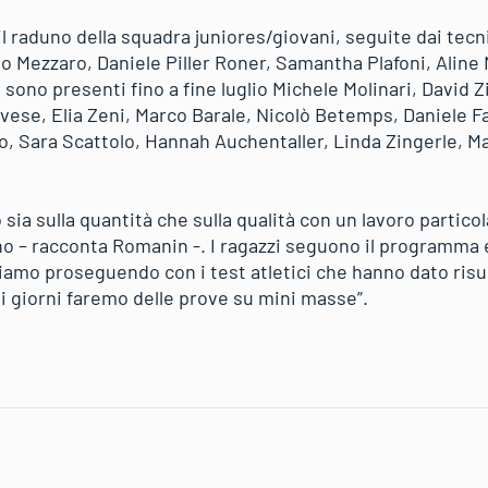
il raduno della squadra juniores/giovani, seguite dai tec
o Mezzaro, Daniele Piller Roner, Samantha Plafoni, Aline 
a sono presenti fino a fine luglio Michele Molinari, David 
ese, Elia Zeni, Marco Barale, Nicolò Betemps, Daniele F
o, Sara Scattolo, Hannah Auchentaller, Linda Zingerle, M
sia sulla quantità che sulla qualità con un lavoro partic
rno – racconta Romanin -. I ragazzi seguono il programma 
stiamo proseguendo con i test atletici che hanno dato risul
i giorni faremo delle prove su mini masse”.