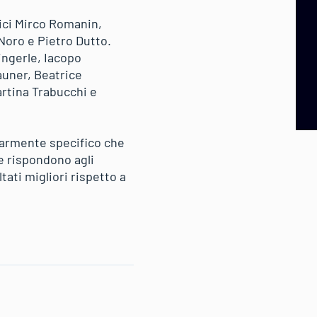
nici Mirco Romanin,
Noro e Pietro Dutto.
Zingerle, Iacopo
auner, Beatrice
artina Trabucchi e
olarmente specifico che
e rispondono agli
tati migliori rispetto a