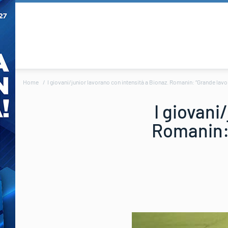
Home
I giovani/junior lavorano con intensità a Bionaz. Romanin: “Grande lavor
I giovani
Romanin: 