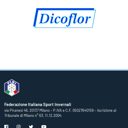
Federazione Italiana Sport Invernali
via Piranesi 46, 20137 Milano – P.IVA e C.F. 05027640159 – Iscrizione al
Tribunale di Milano n° 63, 11.12.2004