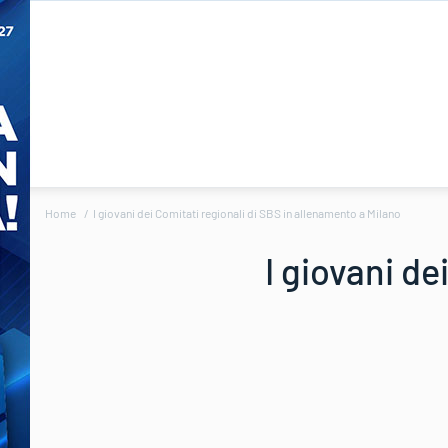
Home
I giovani dei Comitati regionali di SBS in allenamento a Milano
I giovani de