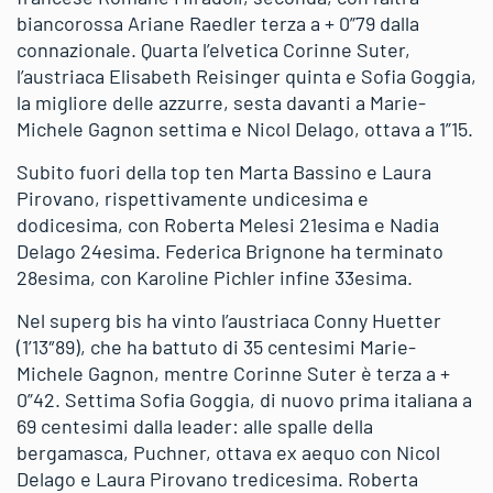
biancorossa Ariane Raedler terza a + 0”79 dalla
connazionale. Quarta l’elvetica Corinne Suter,
l’austriaca Elisabeth Reisinger quinta e Sofia Goggia,
la migliore delle azzurre, sesta davanti a Marie-
Michele Gagnon settima e Nicol Delago, ottava a 1”15.
Subito fuori della top ten Marta Bassino e Laura
Pirovano, rispettivamente undicesima e
dodicesima, con Roberta Melesi 21esima e Nadia
Delago 24esima. Federica Brignone ha terminato
28esima, con Karoline Pichler infine 33esima.
Nel superg bis ha vinto l’austriaca Conny Huetter
(1’13″89), che ha battuto di 35 centesimi Marie-
Michele Gagnon, mentre Corinne Suter è terza a +
0”42. Settima Sofia Goggia, di nuovo prima italiana a
69 centesimi dalla leader: alle spalle della
bergamasca, Puchner, ottava ex aequo con Nicol
Delago e Laura Pirovano tredicesima. Roberta