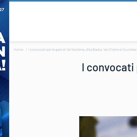
Home
I convocati per le gare di Val Gardena, Alta Badia, Val d’Isère e Courchev
I convocati 