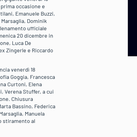
a prima occasione e
tilani, Emanuele Buzzi,
o Marsaglia, Dominik
allenamento ufficiale
domenica 20 dicembre in
rdone, Luca De
ex Zingerle e Riccardo
ncia venerdì 18
Sofia Goggia, Francesca
ena Curtoni, Elena
, Verena Stuffer, a cui
ione. Chiusura
Marta Bassino, Federica
 Marsaglia, Manuela
o stiramento al