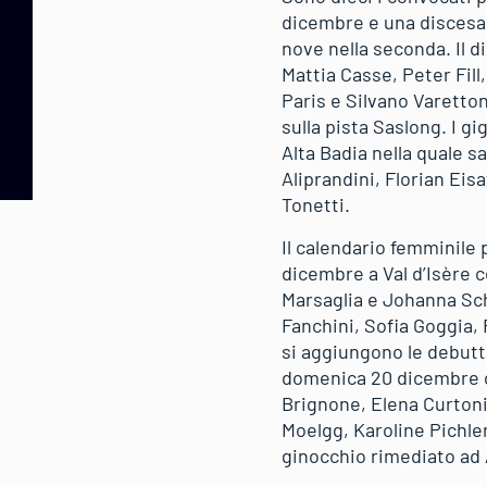
dicembre e una discesa 1
nove nella seconda. Il 
Mattia Casse, Peter Fil
Paris e Silvano Varetton
sulla pista Saslong. I g
Alta Badia nella quale s
Aliprandini, Florian Ei
Tonetti.
Il calendario femminile 
dicembre a Val d’Isère 
Marsaglia e Johanna Sch
Fanchini, Sofia Goggia,
si aggiungono le debutt
domenica 20 dicembre co
Brignone, Elena Curtoni
Moelgg, Karoline Pichler
ginocchio rimediato ad 