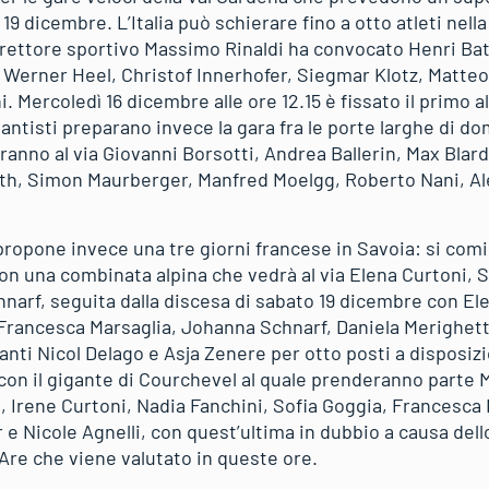
9 dicembre. L’Italia può schierare fino a otto atleti nell
direttore sportivo Massimo Rinaldi ha convocato Henri Bat
l, Werner Heel, Christof Innerhofer, Siegmar Klotz, Matte
i. Mercoledì 16 dicembre alle ore 12.15 è fissato il primo 
igantisti preparano invece la gara fra le porte larghe di 
aranno al via Giovanni Borsotti, Andrea Ballerin, Max Bla
sath, Simon Maurberger, Manfred Moelgg, Roberto Nani, Al
propone invece una tre giorni francese in Savoia: si comi
con una combinata alpina che vedrà al via Elena Curtoni, 
narf, seguita dalla discesa di sabato 19 dicembre con El
 Francesca Marsaglia, Johanna Schnarf, Daniela Merighetti
anti Nicol Delago e Asja Zenere per otto posti a disposiz
n il gigante di Courchevel al quale prenderanno parte 
, Irene Curtoni, Nadia Fanchini, Sofia Goggia, Francesca
 e Nicole Agnelli, con quest’ultima in dubbio a causa dell
Are che viene valutato in queste ore.