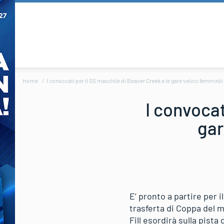
Home
I convocati per il GS maschile di Beaver Creek e le gare veloci femminil
I convocat
gar
E’ pronto a partire per 
trasferta di Coppa del m
Fill esordirà sulla pist