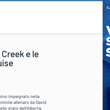
 Creek e le
uise
lpino impegnato nella
mminile allenato da David
llo stato dell’Alberta,