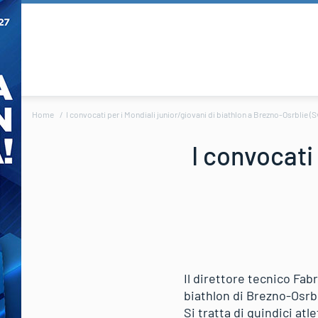
Home
I convocati per i Mondiali junior/giovani di biathlon a Brezno-Osrblie (S
I convocati 
Il direttore tecnico Fab
biathlon di Brezno-Osrbl
Si tratta di quindici atl