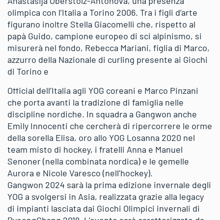
Anastasija Oberstolz-Antonova, una presenza
olimpica con l’Italia a Torino 2006. Tra i figli d’arte
figurano inoltre Stella Giacomelli che, rispetto al
papà Guido, campione europeo di sci alpinismo, si
misurerà nel fondo, Rebecca Mariani, figlia di Marco,
azzurro della Nazionale di curling presente ai Giochi
di Torino e
Official dell’Italia agli YOG coreani e Marco Pinzani
che porta avanti la tradizione di famiglia nelle
discipline nordiche. In squadra a Gangwon anche
Emily Innocenti che cercherà di ripercorrere le orme
della sorella Elisa, oro allo YOG Losanna 2020 nel
team misto di hockey, i fratelli Anna e Manuel
Senoner (nella combinata nordica) e le gemelle
Aurora e Nicole Varesco (nell’hockey).
Gangwon 2024 sarà la prima edizione invernale degli
YOG a svolgersi in Asia, realizzata grazie alla legacy
di impianti lasciata dai Giochi Olimpici invernali di
PyeongChang 2018. L’evento sarà caratterizzato da