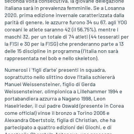
seconda volta consecutiva, la giovane delegazione
italiana sarà in prevalenza femminile. Se a Losanna
2020, prima edizione invernale caratterizzata dalla
parità di genere, le azzurre furono 34 su 67, agli YOG
coreani le atlete saranno 42 (il 56,75%), mentre i
maschi 32, per un totale di 74 atleti (44 tesserati per
la FISI e 30 per la FISG) che prenderanno parte a 13
delle 15 discipline in programma (l’Italia non sarà
rappresentata nel bob e nello skeleton).
Numerosi i ‘figli d’arte’ presenti in squadra,
soprattutto nello slittino dove l’Italia schiererà
Manuel Weissensteiner, figlio di Gerda
Weissensteiner, olimpionica a Lillehammer 1994 e
portabandiera azzurra a Nagano 1998, Leon
Haselrieder, il cui padre Oswald (presente in Corea
come official) vinse il bronzo a Torino 2006 e
Alexandra Obertstolz, figlia di Christian, che ha
partecipato a quattro edizioni dei Giochi, e di