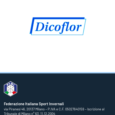
Federazione Italiana Sport Invernali
via Piranesi 46, 20137 Milano – P.IVA e C.F. 05027640159 – Iscrizione al
Tribunale di Milano n° 63, 11.12.2004