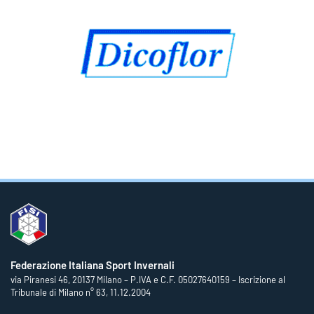
Federazione Italiana Sport Invernali
via Piranesi 46, 20137 Milano – P.IVA e C.F. 05027640159 – Iscrizione al
Tribunale di Milano n° 63, 11.12.2004