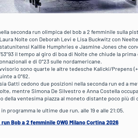
ella seconda run olimpica del bob a 2 femminile sulla pi
 Laura Nolte con Deborah Levi e Lisa Buckwitz con Neelt
 statunitensi Kaillie Humphries e Jasmine Jones che co
’53″93 il tempo al giro di boa di Nolte che chiude la prima
connazionali e di 0″23 sulle nordamericane.
ovvisorio sono quarte le altre tedesche Kalicki/Prepens (+
uinte a 0″62.
sia Gatti cedono due posizioni nella seconda run ed a me
Nolte, mentre Simona De Silvestro e Anna Costella occup
glio della ventesima piazza al moneto distante poco più di
in programma le ultime due run, alle 19 e alle 21:05.
a run Bob a 2 femminile OWG Milano Cortina 2026