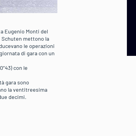
sta Eugenio Monti del
e Schuten mettono la
nducevano le operazioni
 giornata di gara con un
0″43) con le
tà gara sono
ano la ventitreesima
 due decimi.