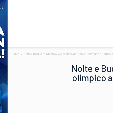
Home
Nolte e Buckwitz in testa alla classifica del bob a 2 olimpico a Cortina
Nolte e Buc
olimpico a