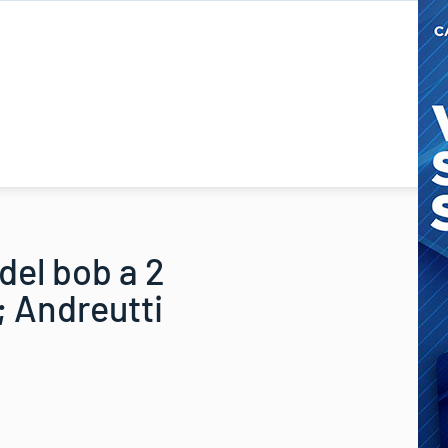
 del bob a 2
; Andreutti