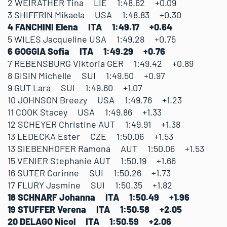
2 WEIRATHER Tina LIE 1:48.62 +0.09
3 SHIFFRIN Mikaela USA 1:48.83 +0.30
4 FANCHINI Elena ITA 1:49.17 +0.64
5 WILES Jacqueline USA 1:49.28 +0.75
6 GOGGIA Sofia ITA 1:49.29 +0.76
7 REBENSBURG Viktoria GER 1:49.42 +0.89
8 GISIN Michelle SUI 1:49.50 +0.97
9 GUT Lara SUI 1:49.60 +1.07
10 JOHNSON Breezy USA 1:49.76 +1.23
11 COOK Stacey USA 1:49.86 +1.33
12 SCHEYER Christine AUT 1:49.91 +1.38
13 LEDECKA Ester CZE 1:50.06 +1.53
13 SIEBENHOFER Ramona AUT 1:50.06 +1.53
15 VENIER Stephanie AUT 1:50.19 +1.66
16 SUTER Corinne SUI 1:50.26 +1.73
17 FLURY Jasmine SUI 1:50.35 +1.82
18 SCHNARF Johanna ITA 1:50.49 +1.96
19 STUFFER Verena ITA 1:50.58 +2.05
20 DELAGO Nicol ITA 1:50.59 +2.06