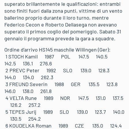
superato brillantemente le qualificazioni: entrambi
sono finiti fuori dalla zona punti, vittime di un vento
ballerino proprio durante il loro turno, mentre
Federico Cecon e Roberto Dellasega non avevano
superato il primos coglio del pomeriggio. Sabato 31
gennaio il programma prevede la gara a squadre.
Ordine d’arrivo HS145 maschile Willingen (Ger):
1 STOCH Kamil 1987 POL 147.5 140.5
142.5 136.1 276.6
2 PREVC Peter 1992 SLO 139.0 128.3
144.0 134.0 262.3
3 FREUND Severin 1988 GER 135.5 123.8
146.0 138.0 261.8
4 VELTA Rune 1989 NOR 147.5 131.0 137.5
126.2 257.2
5 TEPES Jurij 1989 SLO 139.0 123.7 140.0
130.5 254.2
6 KOUDELKA Roman 1989 CZE 135.0 124.4