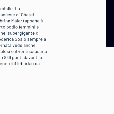
minile. La
rancese di Chatel
abrina Maier (appena 4
uarto podio femminile
 nel supergigante di
 Federica Sosio sempre a
iornata vede anche
Melesi e il ventiseiesimo
n 836 punti davanti a
enerdì 3 febbriao da