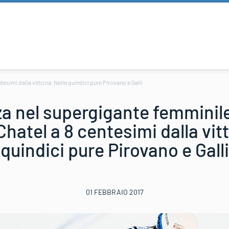
esimi dalla vittoria. Nelle quindici pure Pirovano e Galli
za nel supergigante femminil
hatel a 8 centesimi dalla vitt
quindici pure Pirovano e Galli
01 FEBBRAIO 2017