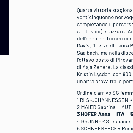
Quarta vittoria stagion
venticinquenne norveges
completando il percorso
centesimi) e l’azzurra An
dell’anno nel torneo con
Davis, il terzo di Laura
Saalbach, ma nella disce
l’ottavo posto di Pirova
di Asja Zenere. La clas
Kristin Lysdahl con 800
un’altra prova fra le p
Ordine d’arrivo SG femm
1 RIIS-JOHANNESSEN
2 MAIER Sabrina AUT
3 HOFER Anna ITA 5
4 BRUNNER Stephani
5 SCHNEEBERGER Ros