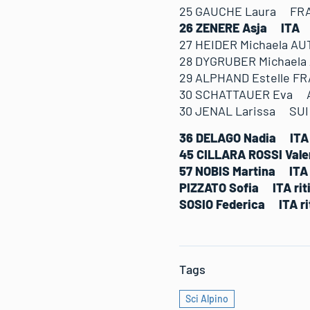
25 GAUCHE Laura FR
26 ZENERE Asja ITA 
27 HEIDER Michaela A
28 DYGRUBER Michael
29 ALPHAND Estelle F
30 SCHATTAUER Eva 
30 JENAL Larissa SU
36 DELAGO Nadia ITA
45 CILLARA ROSSI Va
57 NOBIS Martina IT
PIZZATO Sofia ITA rit
SOSIO Federica ITA ri
Tags
Sci Alpino