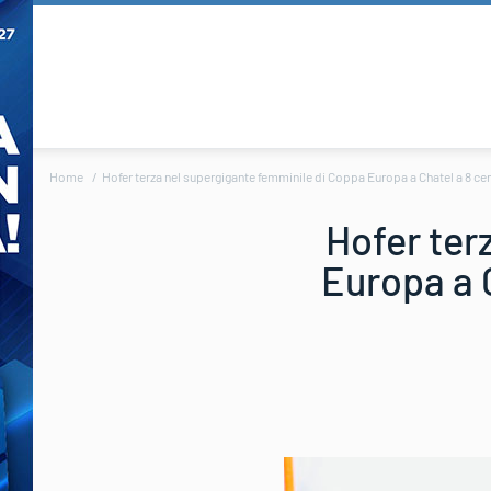
Home
Hofer terza nel supergigante femminile di Coppa Europa a Chatel a 8 cent
Hofer ter
Europa a C