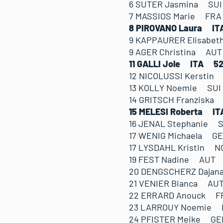
6 SUTER Jasmina SU
7 MASSIOS Marie FR
8 PIROVANO Laura I
9 KAPPAURER Elisabe
9 AGER Christina AU
11 GALLI Jole ITA 5
12 NICOLUSSI Kersti
13 KOLLY Noemie SU
14 GRITSCH Franzisk
15 MELESI Roberta I
16 JENAL Stephanie 
17 WENIG Michaela G
17 LYSDAHL Kristin 
19 FEST Nadine AUT
20 DENGSCHERZ Daja
21 VENIER Bianca AU
22 ERRARD Anouck F
23 LARROUY Noemie 
24 PFISTER Meike GE