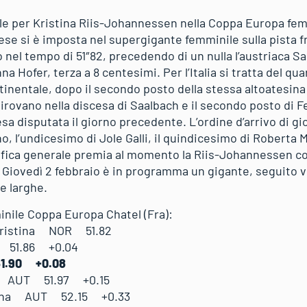
ale per Kristina Riis-Johannessen nella Coppa Europa fem
e si è imposta nel supergigante femminile sulla pista f
 nel tempo di 51″82, precedendo di un nulla l’austriaca S
na Hofer, terza a 8 centesimi. Per l’Italia si tratta del q
tinentale, dopo il secondo posto della stessa altoatesina
 Pirovano nella discesa di Saalbach e il secondo posto di
sa disputata il giorno precedente. L’ordine d’arrivo di g
no, l’undicesimo di Jole Galli, il quindicesimo di Roberta 
sifica generale premia al momento la Riis-Johannessen co
. Giovedì 2 febbraio è in programma un gigante, seguito v
orte larghe.
inile Coppa Europa Chatel (Fra):
 Kristina NOR 51.82
 51.86 +0.04
1.90 +0.08
e AUT 51.97 +0.15
ina AUT 52.15 +0.33