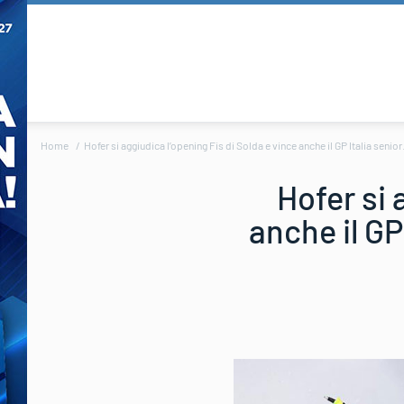
Home
Hofer si aggiudica l’opening Fis di Solda e vince anche il GP Italia senior
Hofer si 
anche il GP