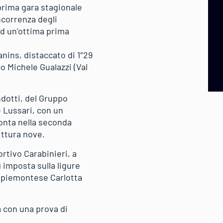
 prima gara stagionale
oncorrenza degli
ad un’ottima prima
anins, distaccato di 1″29
co Michele Gualazzi (Val
ndotti, del Gruppo
 Lussari, con un
monta nella seconda
ittura nove.
rtivo Carabinieri, a
ì imposta sulla ligure
la piemontese Carlotta
 con una prova di