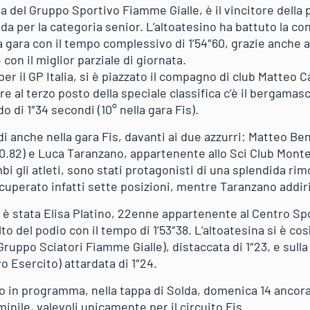
a del Gruppo Sportivo Fiamme Gialle, è il vincitore della
lida per la categoria senior. L’altoatesino ha battuto la c
a gara con il tempo complessivo di 1’54″60, grazie anche 
con il miglior parziale di giornata.
er il GP Italia, si è piazzato il compagno di club Matteo C
re al terzo posto della speciale classifica c’è il bergamas
do di 1″34 secondi (10° nella gara Fis).
i anche nella gara Fis, davanti ai due azzurri: Matteo Be
.82) e Luca Taranzano, appartenente allo Sci Club Monte
mbi gli atleti, sono stati protagonisti di una splendida ri
uperato infatti sette posizioni, mentre Taranzano addir
 è stata Elisa Platino, 22enne appartenente al Centro Spo
lto del podio con il tempo di 1’53″38. L’altoatesina si è cos
(Gruppo Sciatori Fiamme Gialle), distaccata di 1″23, e sul
 Esercito) attardata di 1″24.
in programma, nella tappa di Solda, domenica 14 ancora
nile, valevoli unicamente per il circuito Fis.