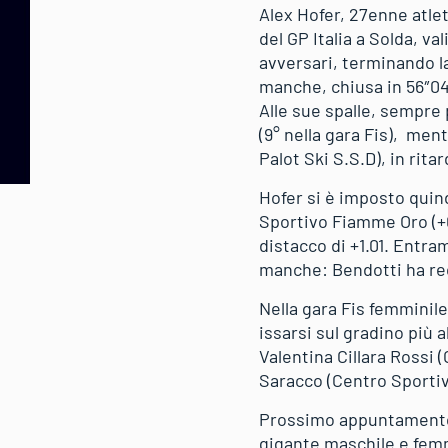
Alex Hofer, 27enne atlet
del GP Italia a Solda, va
avversari, terminando l
manche, chiusa in 56″04 
Alle sue spalle, sempre p
(9° nella gara Fis), ment
Palot Ski S.S.D), in ritar
Hofer si è imposto quind
Sportivo Fiamme Oro (+0
distacco di +1.01. Entra
manche: Bendotti ha rec
Nella gara Fis femminile
issarsi sul gradino più a
Valentina Cillara Rossi 
Saracco (Centro Sportivo
Prossimo appuntamento 
gigante maschile e femmi