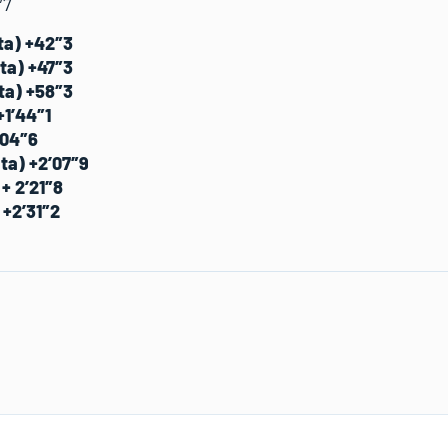
″7
ta) +42″3
Ita) +47″3
ta) +58″3
+1’44″1
2’04″6
Ita) +2’07″9
 + 2’21″8
 +2’31″2