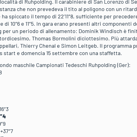
 località di Ruhpolding. Il carabiniere di San Lorenzo di S
istanza che non prevedeva il tito al poligono con un ritard
e ha spiccato il tempo di 22’11″8, sufficiente per preceder
 di 10″6 e 11″5. In gara erano presenti altri componenti 
 per un periodo di allenamento: Dominik Windisch è fin
ordicesimo, Thomas Bormolini diciottesimo. Più attarda
appellari, Thierry Chenal e Simon Leitgeb. Il programma 
s start e domencia 15 settembre con una staffetta.
 fondo maschile Campionati Tedeschi Ruhpolding (Ger):
8
16″3
4″4
9″9
 +37″7