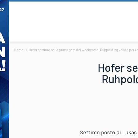
Home
Hofer settimo nella prima gara del weekend di Ruhpolding valido per i 
Hofer se
Ruhpold
Settimo posto di Lukas H