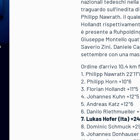
nazionali tedeschi nella
traguardo sull’inedita d
Philipp Nawrath, il qual
Hollandt rispettivamente
è presente a Ruhpolding
Giuseppe Montello quatt
Saverio Zini, Daniele C
settembre con una mas
Ordine d’arrivo 10,4 km
1. Philipp Nawrath 22’11″
2. Philipp Horn +10″6
3. Florian Hollandt +11″5
4. Johannes Kuhn +12″5
5. Andreas Katz +12″6
6. Danilo Riethmueller +
7. Lukas Hofer (Ita) +2
8. Dominic Schmuck +2
9. Johannes Donhauser