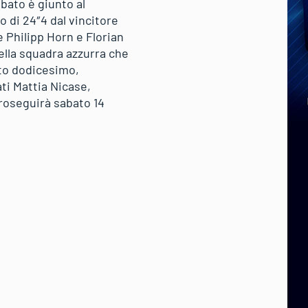
ebato è giunto al
o di 24″4 dal vincitore
e Philipp Horn e Florian
della squadra azzurra che
ito dodicesimo,
ti Mattia Nicase,
proseguirà sabato 14