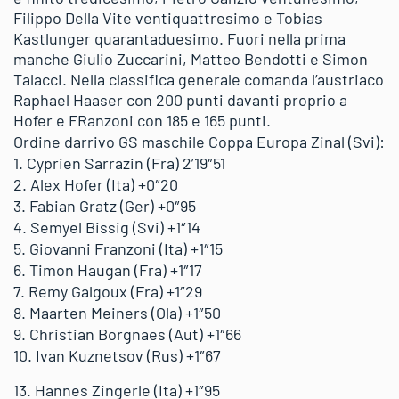
Filippo Della Vite ventiquattresimo e Tobias
Kastlunger quarantaduesimo. Fuori nella prima
manche Giulio Zuccarini, Matteo Bendotti e Simon
Talacci. Nella classifica generale comanda l’austriaco
Raphael Haaser con 200 punti davanti proprio a
Hofer e FRanzoni con 185 e 165 punti.
Ordine darrivo GS maschile Coppa Europa Zinal (Svi):
1. Cyprien Sarrazin (Fra) 2’19″51
2. Alex Hofer (Ita) +0″20
3. Fabian Gratz (Ger) +0″95
4. Semyel Bissig (Svi) +1″14
5. Giovanni Franzoni (Ita) +1″15
6. Timon Haugan (Fra) +1″17
7. Remy Galgoux (Fra) +1″29
8. Maarten Meiners (Ola) +1″50
9. Christian Borgnaes (Aut) +1″66
10. Ivan Kuznetsov (Rus) +1″67
13. Hannes Zingerle (Ita) +1″95