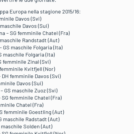
Coppa Europa nella stagione 2015/16:
inile Davos (Svi)
maschile Davos (Sui)
a – SG femminile Chatel (Fra)
 maschile Randstadt (Aut)
GS maschile Folgaria (Ita)
 maschile Folgaria (Ita)
 femminile Zinal (Svi)
emminile Kvitfjell (Nor)
 DH femminile Davos (Svi)
minile Davos (Sui)
 GS maschile Zuoz (Svi)
 SG femminile Chatel (Fra)
inile Chatel (Fra)
S femminile Goestling (Aut)
G maschile Radstadt (Aut)
 maschile Solden (Aut)
SG femminile Kvitfjell (Nor)