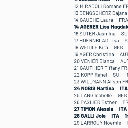
12 MIRADOLI Romane F
13 DENGSCHERZ Dajan
14 GAUCHE Laura FRA
14 AGERER Lisa Magda
16 SUTER Jasmina SU
17 HOERNBLAD Lisa S
18 WEIDLE Kira GER 1
19 AGER Christina AU
20 VENIER Bianca AU
21 GAUTHIER Tiffany F
22 KOPP Rahel SUI 1:
23 WILLMANN Alison F
24 NOBIS Martina IT
25 LANG Isabelle GER
26 PASLIER Esther F
27 TIMON Alessia IT
28 GALLI Jole ITA 1
29 LARROUY Noemie F