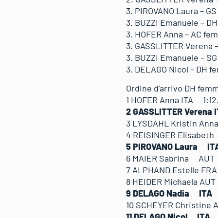
3. PIROVANO Laura – GS 
3. BUZZI Emanuele – DH 
3. HOFER Anna – AC femm
3. GASSLITTER Verena – 
3. BUZZI Emanuele – SG
3. DELAGO Nicol – DH f
Ordine d’arrivo DH femm
1 HOFER Anna ITA 1:
2 GASSLITTER Verena 
3 LYSDAHL Kristin An
4 REISINGER Elisabe
5 PIROVANO Laura IT
6 MAIER Sabrina AUT
7 ALPHAND Estelle FR
8 HEIDER Michaela AU
9 DELAGO Nadia ITA 
10 SCHEYER Christine
11 DELAGO Nicol ITA 