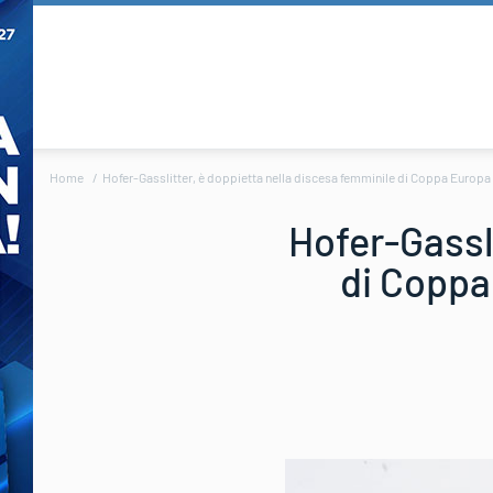
Home
Hofer-Gasslitter, è doppietta nella discesa femminile di Coppa Europa a
Hofer-Gassli
di Coppa