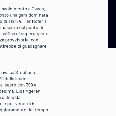
di svolgimento a Davos,
posto una gara dominata
 di 1’12″84. Per Hofer si
rinascere dal punto di
lassifica di supergigante
zza provvisoria, con
sentirebbe di guadagnare
scavalca Stephanie
99 della leader
al sesto con 398 e
icesima, Lisa Agerer
e Jole Galli
o e per venerdì 5
peggioramento del tempo