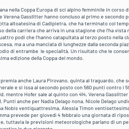
iana nella Coppa Europa di sci alpino femminile in corso 
 e Verena Gasslitter hanno concluso al primo e secondo 
otta altoatesina di Cadipietra, che ha terminato col tempo
o della carriera che arriva in una stagione che l’ha vista 
 quattro podi che l’hanno catapultata al terzo posto nella c
discesa, ma a una manciata di lunghezze dalla seconda pia
l podio di entrambe le specialità. Un risultato che le con
ssima edizione della Coppa del mondo.
ta premia anche Laura Pirovano, quinta al traguardo, che 
nerale e si issa al secondo posto con 560 punti contro i 5
, mentre Hofer sale al quinto con 414, Verena Gasslitter 
1. Punti anche per Nadia Delago nona, Nicole Delago und
a Nobis ventiquattresima, Alessia Timon ventisettesima 
mma prevede per giovedì 4 febbraio una giornata di ripos
e, tuttavia le previsioni meteorologiche parlano di un 
invertire le due giornate.