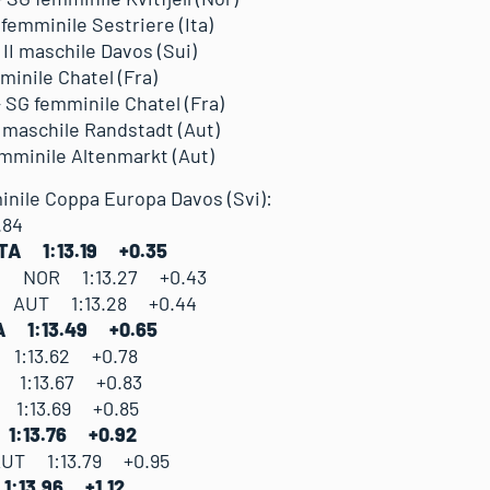
femminile Sestriere (Ita)
II maschile Davos (Sui)
inile Chatel (Fra)
SG femminile Chatel (Fra)
 maschile Randstadt (Aut)
emminile Altenmarkt (Aut)
inile Coppa Europa Davos (Svi):
12.84
ITA 1:13.19 +0.35
na NOR 1:13.27 +0.43
th AUT 1:13.28 +0.44
A 1:13.49 +0.65
 1:13.62 +0.78
A 1:13.67 +0.83
T 1:13.69 +0.85
1:13.76 +0.92
 AUT 1:13.79 +0.95
1:13.96 +1.12