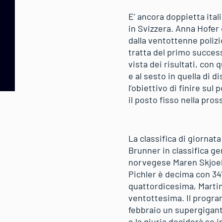
E’ ancora doppietta ital
in Svizzera. Anna Hofer
dalla ventottenne polizi
tratta del primo success
vista dei risultati, con
e al sesto in quella di 
l’obiettivo di finire su
il posto fisso nella pro
La classifica di giorna
Brunner in classifica ge
norvegese Maren Skjoeld
Pichler è decima con 34
quattordicesima, Martin
ventottesima. Il progra
febbraio un supergigant
e la giuria deciderà se 