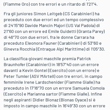
(Fiamme Oro) con tre errori e un ritardo di 1’21″4.
Fra gli juniores Simon Leitgeb (CS Carabinieri) ha
preceduto con due errori ed un tempo complessivo
di 24’15″90 Davide Mancin Majori (US Val Padola) di
21″60 con un errore ed Emile Guidetti (Granta Parey)
di 46″70 con due errori, fra le donne Carrara ha
preceduto Eleonora Fauner (Carabinieri) di 53″60 e
Ginevra Rocchia (Entraque Alpi Marittime) di 1’05″30.
La classifica giovani maschile premia Patrick
Braunhofer (Carabinieri) in 18’57″40 con un errore
davanti a Kevin Gontel (Esercito) con un errore) e
Peter Tumler (ASV MArtell) con tre errori, in campo
femminile Irene Lardschenider (Fiamme Gialle) ha
preceduto in 17’16″70 con un errore Samuela Comola
(Esercito) e Marianna sartor (Fiamme Gialle). Infine
negli aspiranti Didier Bionaz (Bionas Oyace) si è
imposto in campo maschile in 16’49″30 con un errore