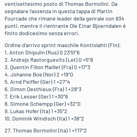
ventisettesimo posto di Thomas Bormolini. Da
segnalare l’assenza in questa tappa di Martin
Fourcade che rimane leader della genrale con 834
punti, mentre il rientrante Ole Einar Bjoerndalen è
finito dodicesimo senza errori.
Ordine d’arrivo sprint maschile Kontiolahti (Fin):
1. Anton Shipulin (Rus) 0 23’51″6
2. Andrejs Rastorguevits (Let) 0 +5″8
3. Quentin Fillon Maillet (Fra) 0 +17″3
4. Johanne Boe (Nor) 2 +19″0
5. Arnd Peiffer (Ger) 1 +27″4
6. Simon Desthieux (Fra) 1 +28″3
7. Erik Lesser (Ger) 1 +30″6
8. Simone Schempp (Ger) +32″0
9. Lukas Hofer (Ita) 1 +35″2
10. Dominik Windisch (Ita) 1 +38″2
27. Thomas Bormolini (Ita) 1 +1’17″2