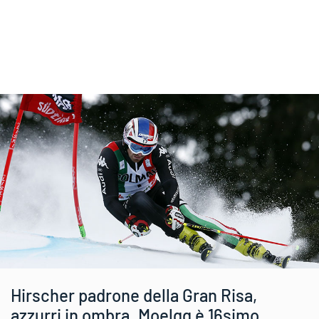
Hirscher padrone della Gran Risa,
azzurri in ombra. Moelgg è 16simo