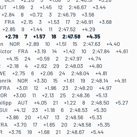
UT +1.99 2 +1.45 12 2:46.67 +3.44
+2.84 8 +0.72 3 2:46.79 +3.56
s FRA +2.15 3 +1.53 17 2:46.91 +3.68
+2.85 9 +1.44 11 2:47.52 +4.29
A +2.78 7 +1.57 18 2:47.58 +4.35
tian NOR +2.89 10 +1.51 15 2:47.63 +4.40
ictor FRA +3.19 14 +1.42 10 2:47.84 +4.61
A +4.15 24 +0.59 2 2:47.97 +4.74
R +2.18 4 +2.62 29 2:48.03 +4.80
WE +2.75 6 +2.06 24 2:48.04 +4.81
enrik NOR +3.30 15 +1.61 19 2:48.14 +4.91
FRA +3.01 12 +1.96 23 2:48.20 +4.97
NOR +3.00 11 +2.13 25 2:48.36 +5.13
ilipp AUT +4.05 21 +1.22 8 2:48.50 +5.27
SUI +4.12 23 +1.18 6 2:48.53 +5.30
 +3.86 20 +1.47 13 2:48.56 +5.33
FRA +3.70 17 +1.65 20 2:48.58 +5.35
R +3.76 19 +1.68 21 2:48.67 +5.44