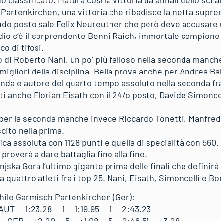
 classificato. Matura così la vittoria da annali dello sci 
Partenkirchen, una vittoria che ribadisce la netta suprem
condo posto sale Felix Neureuther che però deve accusare 
odio c’è il sorprendente Benni Raich, immortale campione
o di tifosi.
osto di Roberto Nani, un po’ più falloso nella seconda manch
gliori della disciplina. Bella prova anche per Andrea Balle
onda e autore del quarto tempo assoluto nella seconda fra
ati anche Florian Eisath con il 24/o posto, Davide Simoncel
i per la seconda manche invece Riccardo Tonetti, Manfred
cito nella prima.
fica assoluta con 1128 punti e quella di specialità con 560.
 proverà a dare battaglia fino alla fine.
jska Gora l’ultimo gigante prima delle finali che definirà 
a quattro atleti fra i top 25. Nani, Eisath, Simoncelli e Bo
hile Garmisch Partenkirchen (Ger):
 AUT 1:23.28 1 1:19.95 1 2:43.23
x GER +2.20 5 +1.08 5 2:46.51 +3.28