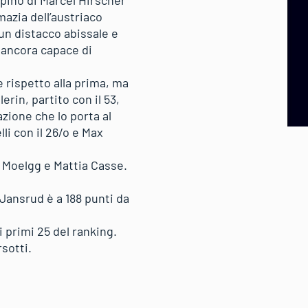
alpino di Marcel Hirscher
azia dell’austriaco
un distacco abissale e
 ancora capace di
e rispetto alla prima, ma
rin, partito con il 53,
zione che lo porta al
li con il 26/o e Max
 Moelgg e Mattia Casse.
 Jansrud è a 188 punti da
i primi 25 del ranking.
rsotti.