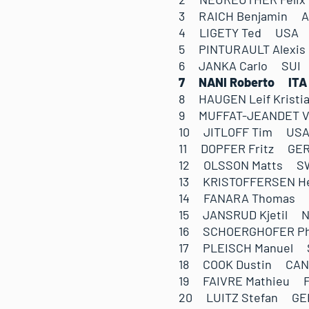
3 RAICH Benjamin A
4 LIGETY Ted USA 
5 PINTURAULT Alexi
6 JANKA Carlo SUI 
7 NANI Roberto IT
8 HAUGEN Leif Kris
9 MUFFAT-JEANDET V
10 JITLOFF Tim US
11 DOPFER Fritz GE
12 OLSSON Matts S
13 KRISTOFFERSEN H
14 FANARA Thomas 
15 JANSRUD Kjetil 
16 SCHOERGHOFER Ph
17 PLEISCH Manuel 
18 COOK Dustin CAN
19 FAIVRE Mathieu 
20 LUITZ Stefan GE