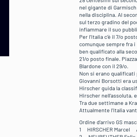
28 centesimi sul secondo
nel gigante di Garmisch 
nella disciplina. Al se
sul terzo gradino del p
infiammare il suo pubblic
Per l’Italia c’è il 7/o p
comunque sempre fra i mi
ben qualificato alla sec
21/o posto finale. Piazz
Blardone con il 29/o.
Non si erano qualificat
Giovanni Borsotti era us
Hirscher guida la classi
Hirscher nell’assoluta, e
Tra due settimane a Kran
Attualmente l’Italia vant
Ordine d’arrivo GS masc
1 HIRSCHER Marcel
2 NEUREUTHER Feli