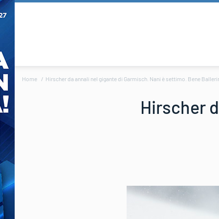
Home
Hirscher da annali nel gigante di Garmisch. Nani è settimo. Bene Balleri
Hirscher d