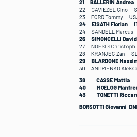
21 BALLERIN Andre
22 CAVIEZEL Gino S
23 FORD Tommy USA
24 EISATH Florian 
24 SANDELL Marcus
26 SIMONCELLI Davi
27 NOESIG Christop
28 KRANJEC Zan SL
29 BLARDONE Massi
30 ANDRIENKO Aleks
38 CASSE Mattia
40 MOELGG Manfr
43 TONETTI Ricc
BORSOTTI Giovanni DN