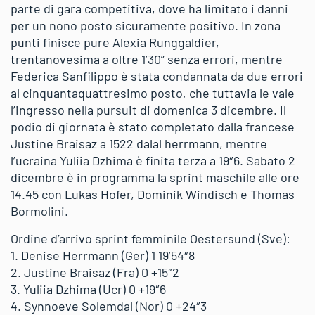
parte di gara competitiva, dove ha limitato i danni
per un nono posto sicuramente positivo. In zona
punti finisce pure Alexia Runggaldier,
trentanovesima a oltre 1’30” senza errori, mentre
Federica Sanfilippo è stata condannata da due errori
al cinquantaquattresimo posto, che tuttavia le vale
l’ingresso nella pursuit di domenica 3 dicembre. Il
podio di giornata è stato completato dalla francese
Justine Braisaz a 1522 dalal herrmann, mentre
l’ucraina Yuliia Dzhima è finita terza a 19″6. Sabato 2
dicembre è in programma la sprint maschile alle ore
14.45 con Lukas Hofer, Dominik Windisch e Thomas
Bormolini.
Ordine d’arrivo sprint femminile Oestersund (Sve):
1. Denise Herrmann (Ger) 1 19’54″8
2. Justine Braisaz (Fra) 0 +15″2
3. Yuliia Dzhima (Ucr) 0 +19″6
4. Synnoeve Solemdal (Nor) 0 +24″3