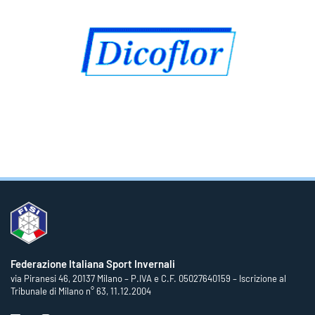
Federazione Italiana Sport Invernali
via Piranesi 46, 20137 Milano – P.IVA e C.F. 05027640159 – Iscrizione al
Tribunale di Milano n° 63, 11.12.2004