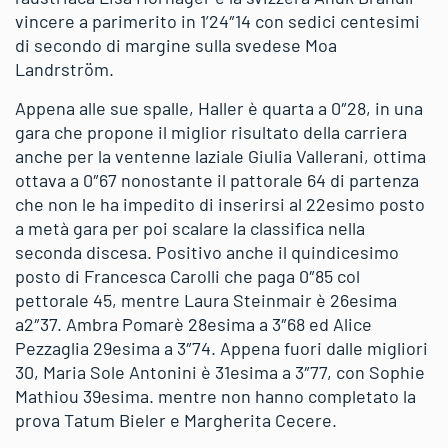
vincere a parimerito in 1’24″14 con sedici centesimi
di secondo di margine sulla svedese Moa
Landrström.
Appena alle sue spalle, Haller è quarta a 0″28, in una
gara che propone il miglior risultato della carriera
anche per la ventenne laziale Giulia Vallerani, ottima
ottava a 0″67 nonostante il pattorale 64 di partenza
che non le ha impedito di inserirsi al 22esimo posto
a metà gara per poi scalare la classifica nella
seconda discesa. Positivo anche il quindicesimo
posto di Francesca Carolli che paga 0″85 col
pettorale 45, mentre Laura Steinmair è 26esima
a2″37. Ambra Pomarè 28esima a 3″68 ed Alice
Pezzaglia 29esima a 3″74. Appena fuori dalle migliori
30, Maria Sole Antonini è 31esima a 3″77, con Sophie
Mathiou 39esima.
mentre non hanno completato la
prova Tatum Bieler e Margherita Cecere.