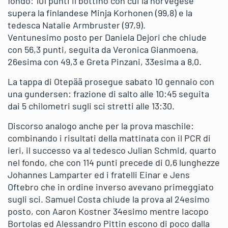
fondo: 101 punti il bottino con cui la norvegese
supera la finlandese Minja Korhonen (99,8) e la
tedesca Natalie Armbruster (97,9).
Ventunesimo posto per Daniela Dejori che chiude
con 56,3 punti, seguita da Veronica Gianmoena,
26esima con 49,3 e Greta Pinzani, 33esima a 8,0.
La tappa di Otepää prosegue sabato 10 gennaio con
una gundersen: frazione di salto alle 10:45 seguita
dai 5 chilometri sugli sci stretti alle 13:30.
Discorso analogo anche per la prova maschile:
combinando i risultati della mattinata con il PCR di
ieri, il successo va al tedesco Julian Schmid, quarto
nel fondo, che con 114 punti precede di 0,6 lunghezze
Johannes Lamparter ed i fratelli Einar e Jens
Oftebro che in ordine inverso avevano primeggiato
sugli sci. Samuel Costa chiude la prova al 24esimo
posto, con Aaron Kostner 34esimo mentre Iacopo
Bortolas ed Alessandro Pittin escono di poco dalla