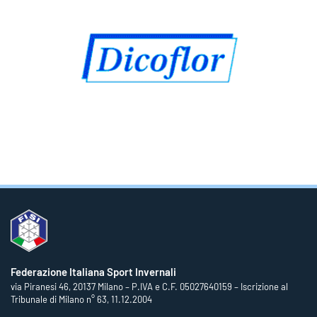
Federazione Italiana Sport Invernali
via Piranesi 46, 20137 Milano – P.IVA e C.F. 05027640159 – Iscrizione al
Tribunale di Milano n° 63, 11.12.2004