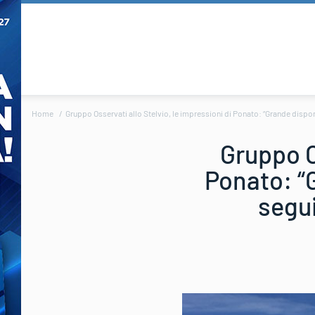
Home
Gruppo Osservati allo Stelvio, le impressioni di Ponato: “Grande disponibi
Gruppo Os
Ponato: “G
segui