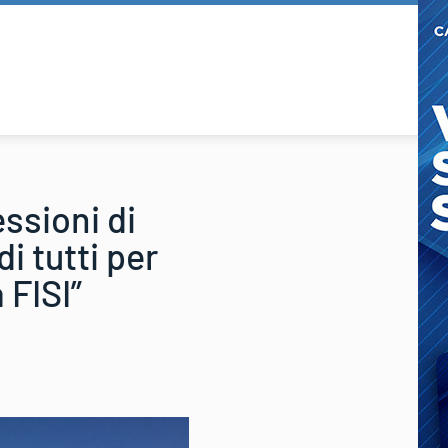
essioni di
i tutti per
 FISI”