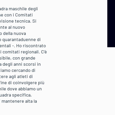
uadra maschile degli
ne con i Comitati
visione tecnica. Si
iente al nuovo
o della nuova
co quarantaduenne di
entali -. Ho riscontrato
i comitati regionali. C’è
sibile, con grande
a degli anni scorsi in
tiamo cercando di
re agli atleti di
 fine di coinvolgere più
chile dove abbiamo un
uadra specifica,
i mantenere alta la