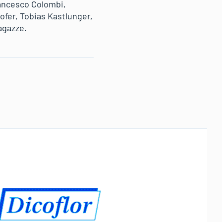
rancesco Colombi,
fer, Tobias Kastlunger,
agazze.