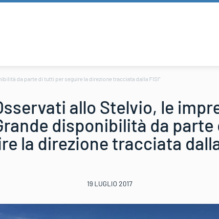
lità da parte di tutti per seguire la direzione tracciata dalla FISI”
servati allo Stelvio, le impr
rande disponibilità da parte d
re la direzione tracciata dalla
19 LUGLIO 2017