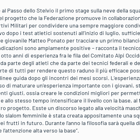
e al Passo dello Stelvio il primo stage sulla neve della sq
del progetto che la Federazione promuove in collaborazio
rtivi Militari per condividere una sempre maggiore condi
o dopo i test atletici sostenuti all’inizio di luglio, suffic
e giovanile Matteo Ponato per tracciare un primo bilanci
ndicazioni sono ampiamente positive – racconta il tecni
tto anni di esperienza fra le fila del Comitato Alpi Occid
da parte degli atleti che da parte dei tecnici federali e de
te di tutti per rendere questo raduno il più efficace pos
 linee guida dopo gli incontri dei mesi scorsi. L’esperienz
o di maturare un’esperienza importante con i giovani, s
nti giusti, ossia creare le condizioni migliori per permette
o e allo stesso tempo intensificare il livello con la base, al
tro progetto. Esste un discorso legato alla velocità mas
lo slalom femminile è stata creata appositamente una sq
frutti in futuro. Durante l’anno la filosofia sarà quella d
l’attenzione alta verso la base”.