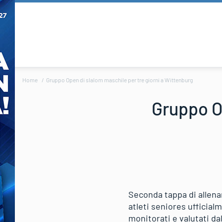
Home
Gruppo Open di slalom maschile per tre giorni a Wittenburg
Gruppo Op
Seconda tappa di allenam
atleti seniores ufficia
monitorati e valutati da