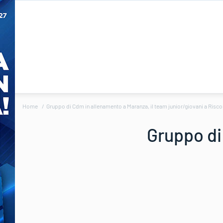
Home
Gruppo di Cdm in allenamento a Maranza, il team junior/giovani a Risc
Gruppo di