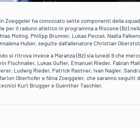
min Zoeggeler ha convocato sette componenti della squadr
iale per il raduno atletico in programma a Riscone (Bz) nell
thias Moling, Philipp Brunner, Lukas Peccel, Nadia Falken
nnalena Huber, seguite dall’allenatore Christian Oberstol
do si ritrova invece a Maranza (Bz) sia lunedì 9 che merc
vin Fischnaller, Lukas Gufler, Emanuel Rieder, Fabian Mal
erer, Ludwig Rieder, Patrick Rastner, Ivan Nagler, Sand
Marion Oberhofer e Nina Zoeggeler, che saranno seguiti d
 tecnici Kurt Brugger e Guenther Taschler.