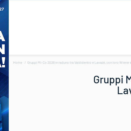
Home
Gruppi Mi-Co 2026 in raduno tra Valdidentro e Lavazè, con loro Wierer
Gruppi M
Lav