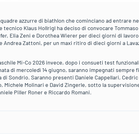
squadre azzurre di biathlon che cominciano ad entrare nel
ore tecnico Klaus Hollrigl ha deciso di convocare Tommaso
er, Elia Zeni e Dorothea Wierer per dieci giorni di lavoro
e Andrea Zattoni, per un maxi ritiro di dieci giorni a Lava
aschile Mi-Co 2026 invece, dopo i consueti test funzional
rnata di mercoledì 14 giugno, saranno impegnati sempre fi
a di Sondrio. Saranno presenti Daniele Cappellari, Cedric 
 Michele Molinari e David Zingerle, sotto la supervisione 
niele Piller Roner e Riccardo Romani.