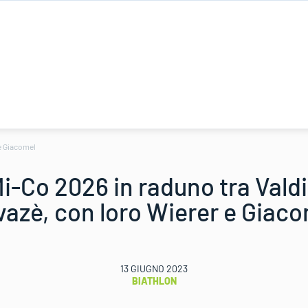
 e Giacomel
i-Co 2026 in raduno tra Vald
azè, con loro Wierer e Giac
13 GIUGNO 2023
BIATHLON