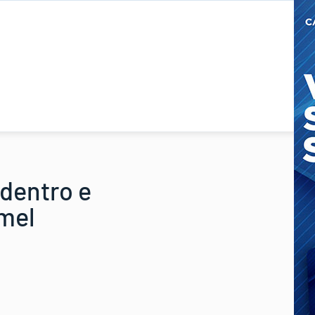
identro e
omel