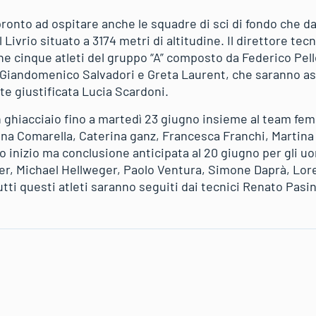
 pronto ad ospitare anche le squadre di sci di fondo che 
 Livrio situato a 3174 metri di altitudine. Il direttore tec
ne cinque atleti del gruppo “A” composto da Federico Pel
, Giandomenico Salvadori e Greta Laurent, che saranno assi
e giustificata Lucia Scardoni.
n ghiacciaio fino a martedì 23 giugno insieme al team fem
a Comarella, Caterina ganz, Francesca Franchi, Martina Be
 inizio ma conclusione anticipata al 20 giugno per gli u
ger, Michael Hellweger, Paolo Ventura, Simone Daprà, Lo
tti questi atleti saranno seguiti dai tecnici Renato Pasin