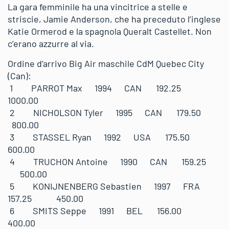
La gara femminile ha una vincitrice a stelle e
striscie, Jamie Anderson, che ha preceduto l’inglese
Katie Ormerod e la spagnola Queralt Castellet. Non
c’erano azzurre al via.
Ordine d’arrivo Big Air maschile CdM Quebec City
(Can):
1 PARROT Max 1994 CAN 192.25
1000.00
2 NICHOLSON Tyler 1995 CAN 179.50
800.00
3 STASSEL Ryan 1992 USA 175.50
600.00
4 TRUCHON Antoine 1990 CAN 159.25
500.00
5 KONIJNENBERG Sebastien 1997 FRA
157.25 450.00
6 SMITS Seppe 1991 BEL 156.00
400.00