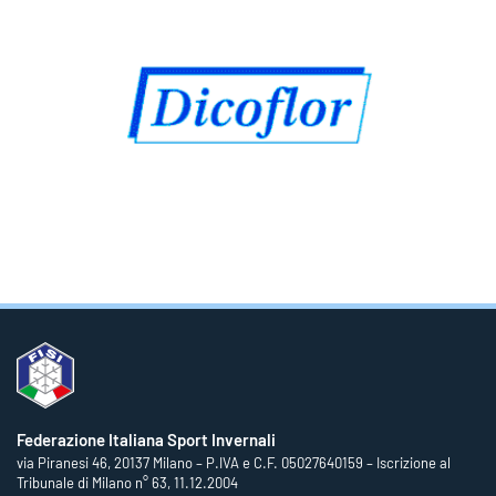
Federazione Italiana Sport Invernali
via Piranesi 46, 20137 Milano – P.IVA e C.F. 05027640159 – Iscrizione al
Tribunale di Milano n° 63, 11.12.2004