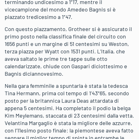
terminando undicesimo a 1″17, mentre il
vicecampione del mondo Amedeo Bagnis si è
piazzato tredicesimo a 1″47.
Con questo piazzamento, Grotheer si è assicurato il
primo posto nella classifica finale del circuito con
1656 punti e un margine di 51 centesimi su Weston,
terza piazza per Wyatt con 1531 punti. L’Italia, che
aveva saltato le prime tre tappe sulle otto
calendarizzate, chiude con Gaspari diciottesimo e
Bagnis diciannovesimo.
Nella gara femminile a spuntarla è stata la tedesca
Tina Hermann, prima col tempo di 1’43″65, secondo
posto per la britannica Laura Deas attardata di
appena 5 centesimi. Ha completato il podio la belga
Kim Meylemans, staccata di 23 centesimi dalla vetta.
Velantina Margaglio è stata la migliore delle azzurre,
con l’11esimo posto finale: la piemontese aveva fatto
segnare il miglior tempo di spinta in entrambe le