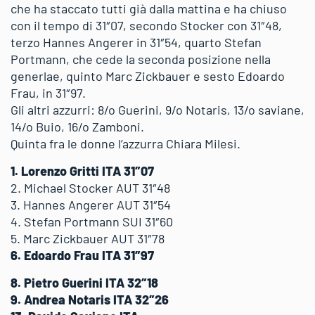
che ha staccato tutti già dalla mattina e ha chiuso
con il tempo di 31″07, secondo Stocker con 31″48,
terzo Hannes Angerer in 31″54, quarto Stefan
Portmann, che cede la seconda posizione nella
generlae, quinto Marc Zickbauer e sesto Edoardo
Frau, in 31″97.
Gli altri azzurri: 8/o Guerini, 9/o Notaris, 13/o saviane,
14/o Buio, 16/o Zamboni.
Quinta fra le donne l’azzurra Chiara Milesi.
1. Lorenzo Gritti ITA 31″07
2. Michael Stocker AUT 31″48
3. Hannes Angerer AUT 31″54
4. Stefan Portmann SUI 31″60
5. Marc Zickbauer AUT 31″78
6. Edoardo Frau ITA 31″97
8. Pietro Guerini ITA 32″18
9. Andrea Notaris ITA 32″26