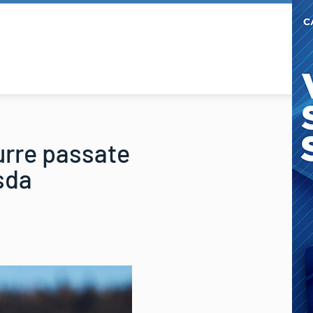
zurre passate
esda