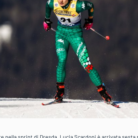
re nella sprint di Dresda. Lucia Scardoni è arrivata sesta 