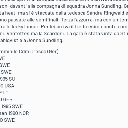
sson, davanti alla compagna di squadra Jonna Sundling. G
ta heat, ma si è staccata dalla tedesca Sandra Ringwald e
o passate alle semifinali. Terza l’azzurra, ma con un tem
fra le lucky looser. Per lei arriva il tredicesimo posto co
ni. Ventottesima la Scardoni. La gara è stata vinta da Sti
Dahlqvist e a Jonna Sundling.
femminile Cdm Dresda (Ger)
SWE
 SWE
4 SWE
995 SUI
90 USA
 SLO
0 GER
 1985 SWE
sen 1990 NOR
SLO SWE