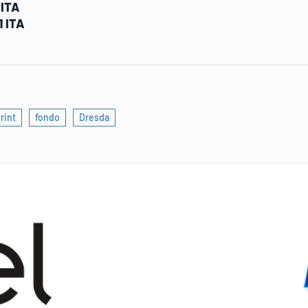
 ITA
1 ITA
rint
fondo
Dresda