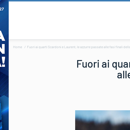
Home
Fuori ai quarti Scardoni e Laurent, le azzurre passate alle fasi finali dell
Fuori ai qua
all