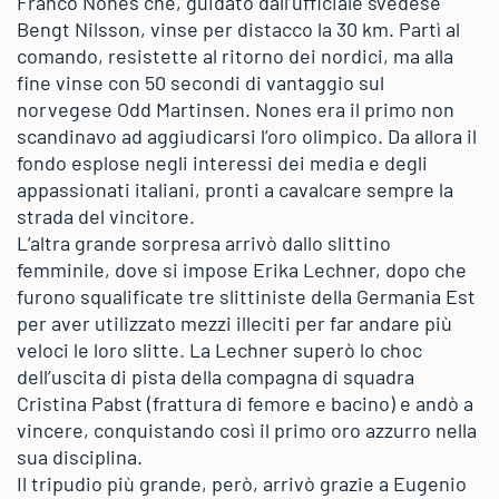
Franco Nones che, guidato dall’ufficiale svedese
Bengt Nilsson, vinse per distacco la 30 km. Partì al
comando, resistette al ritorno dei nordici, ma alla
fine vinse con 50 secondi di vantaggio sul
norvegese Odd Martinsen. Nones era il primo non
scandinavo ad aggiudicarsi l’oro olimpico. Da allora il
fondo esplose negli interessi dei media e degli
appassionati italiani, pronti a cavalcare sempre la
strada del vincitore.
L’altra grande sorpresa arrivò dallo slittino
femminile, dove si impose Erika Lechner, dopo che
furono squalificate tre slittiniste della Germania Est
per aver utilizzato mezzi illeciti per far andare più
veloci le loro slitte. La Lechner superò lo choc
dell’uscita di pista della compagna di squadra
Cristina Pabst (frattura di femore e bacino) e andò a
vincere, conquistando così il primo oro azzurro nella
sua disciplina.
Il tripudio più grande, però, arrivò grazie a Eugenio